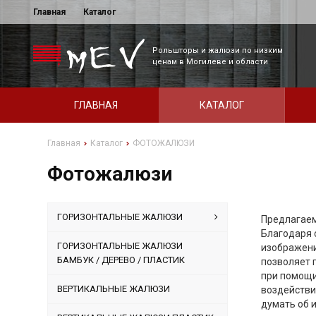
Главная
Каталог
Рольшторы и жалюзи по низким
ценам в Могилеве и области
ГЛАВНАЯ
КАТАЛОГ
Главная
Каталог
ФОТОЖАЛЮЗИ
Фотожалюзи
ГОРИЗОНТАЛЬНЫЕ ЖАЛЮЗИ
Предлагаем
Благодаря 
ГОРИЗОНТАЛЬНЫЕ ЖАЛЮЗИ
изображени
БАМБУК / ДЕРЕВО / ПЛАСТИК
позволяет 
при помощи
ВЕРТИКАЛЬНЫЕ ЖАЛЮЗИ
воздействи
думать об и