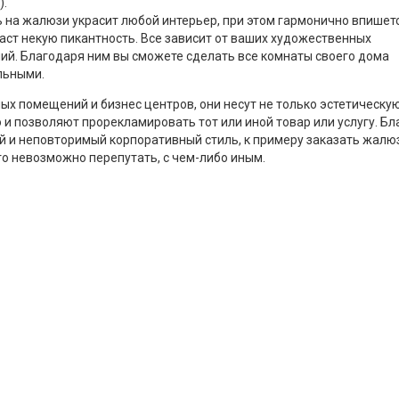
.
 на жалюзи украсит любой интерьер, при этом гармонично впишетс
даст некую пикантность. Все зависит от ваших художественных
ий. Благодаря ним вы сможете сделать все комнаты своего дома
льными.
х помещений и бизнес центров, они несут не только эстетическу
но и позволяют прорекламировать тот или иной товар или услугу.
й и неповторимый корпоративный стиль, к примеру заказать жалюз
то невозможно перепутать, с чем-либо иным.