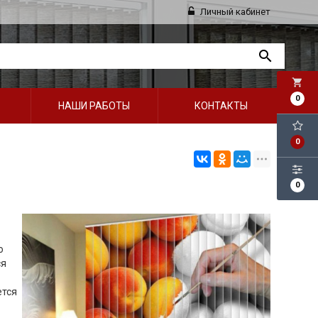
Личный кабинет
local_grocery_store
0
НАШИ РАБОТЫ
КОНТАКТЫ
0
0
о
ся
ется