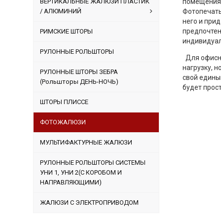
ВЕРТИКАЛЬНЫЕ ЖАЛЮЗИ ПЛАСТИК
помещения)
/ АЛЮМИНИЙ
Фотопечать
него и при
предпочтен
РИМСКИЕ ШТОРЫ
индивидуа
РУЛОННЫЕ РОЛЬШТОРЫ
Для офисны
нагрузку, 
РУЛОННЫЕ ШТОРЫ ЗЕБРА
свой едины
(Рольшторы ДЕНЬ-НОЧЬ)
будет прос
ШТОРЫ ПЛИССЕ
ФОТОЖАЛЮЗИ
МУЛЬТИФАКТУРНЫЕ ЖАЛЮЗИ
РУЛОННЫЕ РОЛЬШТОРЫ СИСТЕМЫ
УНИ 1, УНИ 2(С КОРОБОМ И
НАПРАВЛЯЮЩИМИ)
ЖАЛЮЗИ С ЭЛЕКТРОПРИВОДОМ