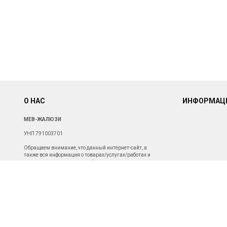
О НАС
ИНФОРМАЦ
МЕВ-ЖАЛЮЗИ
УНП 791003701
Обращаем внимание, что данный интернет-сайт, а
также вся информация о товарах/услугах/работах и
ценах, представленная на нём, носит исключительно
информационный характер и ни при каких условиях не
является публичной офертой. Для получения подробной
информации о наличии и стоимости указанных товаров/
услуг/работ, пожалуйста, обращайтесь с помощью
специальной формы связи или по телефону.
Св-во о госрегистрации от 19.11.2019г.
Зарегистрировано Администрацией Октябрьского
района г. Могилева