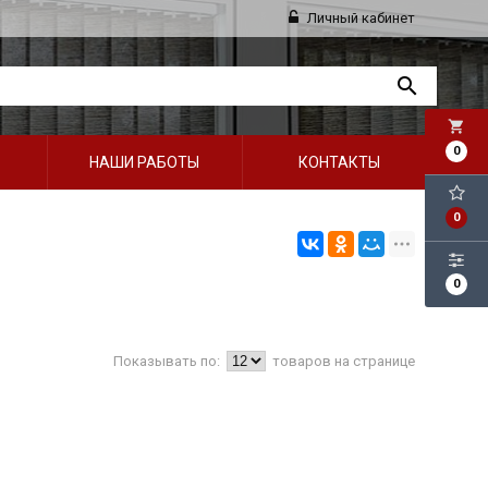
Личный кабинет
local_grocery_store
0
НАШИ РАБОТЫ
КОНТАКТЫ
0
0
Показывать по:
товаров на странице