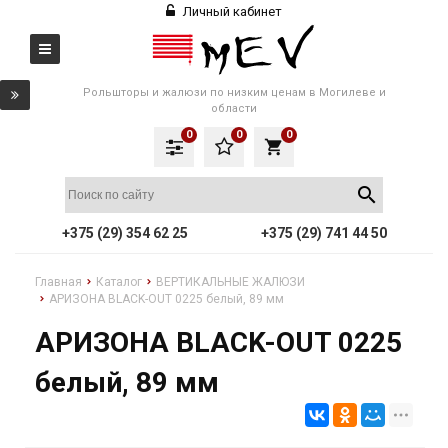
Личный кабинет
Рольшторы и жалюзи по низким ценам в Могилеве и
области
0
0
0
local_grocery_store
+375 (29) 354 62 25
+375 (29) 741 44 50
Главная
Каталог
ВЕРТИКАЛЬНЫЕ ЖАЛЮЗИ
АРИЗОНА BLACK-OUT 0225 белый, 89 мм
АРИЗОНА BLACK-OUT 0225
белый, 89 мм