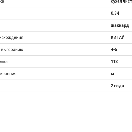
ка
сухая чис
0.34
жаккард
исхождения
КИТАЙ
к выгоранию
4-5
овка
113
змерения
м
2 года