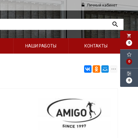
Личный кабинет
local_grocery_store
0
НАШИ РАБОТЫ
КОНТАКТЫ
0
0