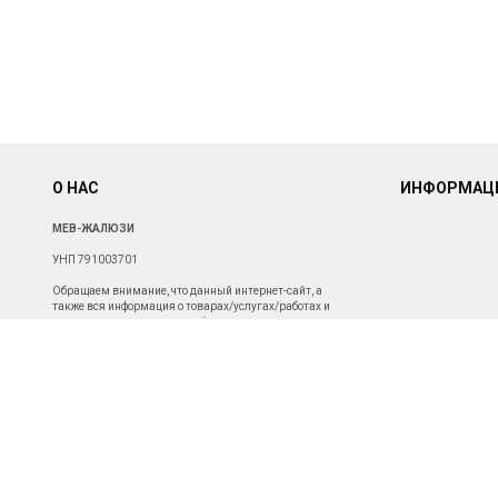
О НАС
ИНФОРМАЦ
МЕВ-ЖАЛЮЗИ
УНП 791003701
Обращаем внимание, что данный интернет-сайт, а
также вся информация о товарах/услугах/работах и
ценах, представленная на нём, носит исключительно
информационный характер и ни при каких условиях не
является публичной офертой. Для получения подробной
информации о наличии и стоимости указанных товаров/
услуг/работ, пожалуйста, обращайтесь с помощью
специальной формы связи или по телефону.
Св-во о госрегистрации от 19.11.2019г.
Зарегистрировано Администрацией Октябрьского
района г. Могилева