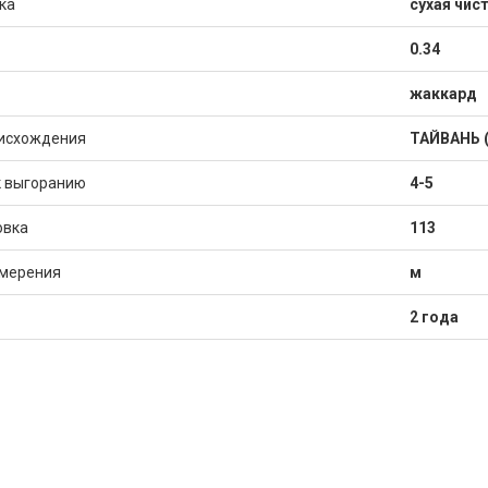
ка
сухая чис
0.34
жаккард
исхождения
ТАЙВАНЬ 
к выгоранию
4-5
овка
113
змерения
м
2 года