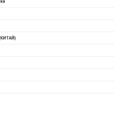
тка
(КИТАЙ)