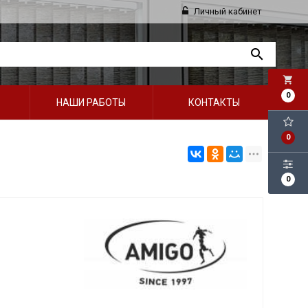
Личный кабинет
local_grocery_store
0
НАШИ РАБОТЫ
КОНТАКТЫ
0
0