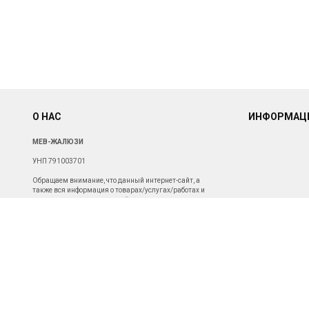
О НАС
ИНФОРМАЦ
МЕВ-ЖАЛЮЗИ
УНП 791003701
Обращаем внимание, что данный интернет-сайт, а
также вся информация о товарах/услугах/работах и
ценах, представленная на нём, носит исключительно
информационный характер и ни при каких условиях не
является публичной офертой. Для получения подробной
информации о наличии и стоимости указанных товаров/
услуг/работ, пожалуйста, обращайтесь с помощью
специальной формы связи или по телефону.
Св-во о госрегистрации от 19.11.2019г.
Зарегистрировано Администрацией Октябрьского
района г. Могилева