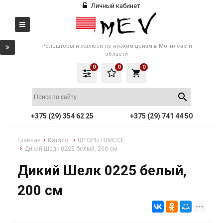
Личный кабинет
Рольшторы и жалюзи по низким ценам в Могилеве и
области
0
0
0
local_grocery_store
+375 (29) 354 62 25
+375 (29) 741 44 50
Главная
Каталог
ШТОРЫ ПЛИССЕ
Дикий Шелк 0225 белый, 200 см
Дикий Шелк 0225 белый,
200 см