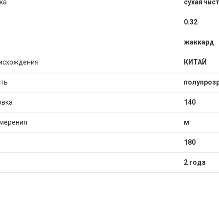
ка
сухая чис
0.32
жаккард
исхождения
КИТАЙ
ть
полупрозр
овка
140
змерения
м
180
2 года