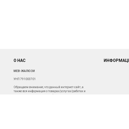
О НАС
ИНФОРМАЦ
МЕВ-ЖАЛЮЗИ
УНП 791003701
Обращаем внимание, что данный интернет-сайт, а
также вся информация о товарах/услугах/работах и
ценах, представленная на нём, носит исключительно
информационный характер и ни при каких условиях не
является публичной офертой. Для получения подробной
информации о наличии и стоимости указанных товаров/
услуг/работ, пожалуйста, обращайтесь с помощью
специальной формы связи или по телефону.
Св-во о госрегистрации от 19.11.2019г.
Зарегистрировано Администрацией Октябрьского