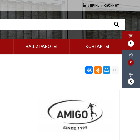
Личный кабинет
local_grocery_store
0
НАШИ РАБОТЫ
КОНТАКТЫ
0
0