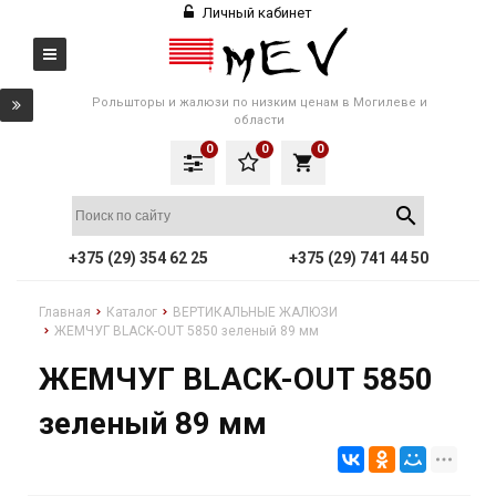
Личный кабинет
Рольшторы и жалюзи по низким ценам в Могилеве и
области
0
0
0
local_grocery_store
+375 (29) 354 62 25
+375 (29) 741 44 50
Главная
Каталог
ВЕРТИКАЛЬНЫЕ ЖАЛЮЗИ
ЖЕМЧУГ BLACK-OUT 5850 зеленый 89 мм
ЖЕМЧУГ BLACK-OUT 5850
зеленый 89 мм