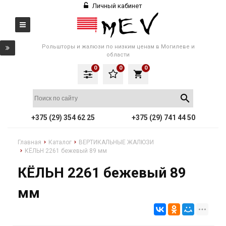
Личный кабинет
Рольшторы и жалюзи по низким ценам в Могилеве и
области
0
0
0
local_grocery_store
+375 (29) 354 62 25
+375 (29) 741 44 50
Главная
Каталог
ВЕРТИКАЛЬНЫЕ ЖАЛЮЗИ
КЁЛЬН 2261 бежевый 89 мм
КЁЛЬН 2261 бежевый 89
мм