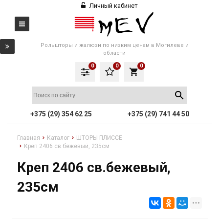
Личный кабинет
Рольшторы и жалюзи по низким ценам в Могилеве и
области
0
0
0
local_grocery_store
+375 (29) 354 62 25
+375 (29) 741 44 50
Главная
Каталог
ШТОРЫ ПЛИССЕ
Креп 2406 св.бежевый, 235см
Креп 2406 св.бежевый,
235см