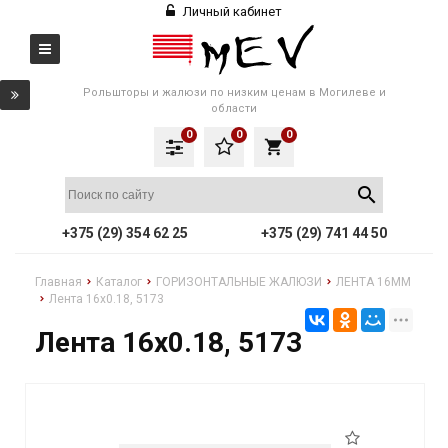
Личный кабинет
Рольшторы и жалюзи по низким ценам в Могилеве и
области
0
0
0
local_grocery_store
+375 (29) 354 62 25
+375 (29) 741 44 50
Главная
Каталог
ГОРИЗОНТАЛЬНЫЕ ЖАЛЮЗИ
ЛЕНТА 16ММ
Лента 16x0.18, 5173
Лента 16x0.18, 5173