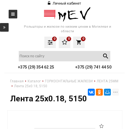
Личный кабинет
Рольшторы и жалюзи по низким ценам в Могилеве и
области
0
0
0
local_grocery_store
+375 (29) 354 62 25
+375 (29) 741 44 50
Главная
Каталог
ГОРИЗОНТАЛЬНЫЕ ЖАЛЮЗИ
ЛЕНТА 25ММ
Лента 25x0.18, 5150
Лента 25x0.18, 5150