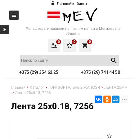
Личный кабинет
Рольшторы и жалюзи по низким ценам в Могилеве и
области
0
0
0
local_grocery_store
+375 (29) 354 62 25
+375 (29) 741 44 50
Главная
Каталог
ГОРИЗОНТАЛЬНЫЕ ЖАЛЮЗИ
ЛЕНТА 25ММ
Лента 25x0.18, 7256
Лента 25x0.18, 7256