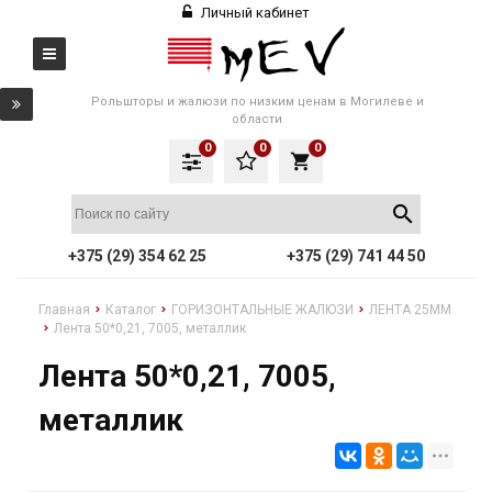
Личный кабинет
Рольшторы и жалюзи по низким ценам в Могилеве и
области
0
0
0
local_grocery_store
+375 (29) 354 62 25
+375 (29) 741 44 50
Главная
Каталог
ГОРИЗОНТАЛЬНЫЕ ЖАЛЮЗИ
ЛЕНТА 25ММ
Лента 50*0,21, 7005, металлик
Лента 50*0,21, 7005,
металлик