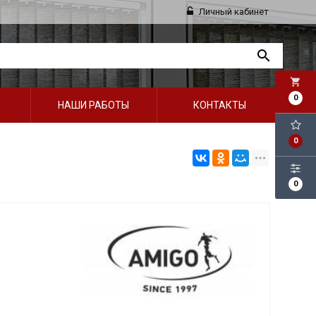
Личный кабинет
local_grocery_store
0
НАШИ РАБОТЫ
КОНТАКТЫ
0
0