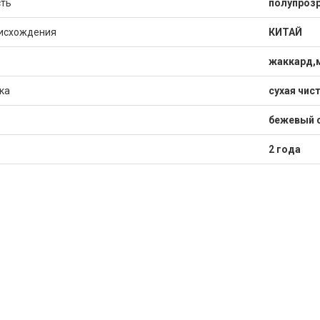
ть
полупрозр
исхождения
КИТАЙ
жаккард,
ка
сухая чис
бежевый 
2 года