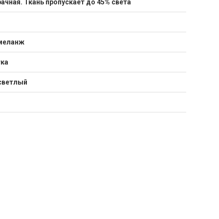
ачная. Ткань пропускает до 45% света
меланж
тка
светлый