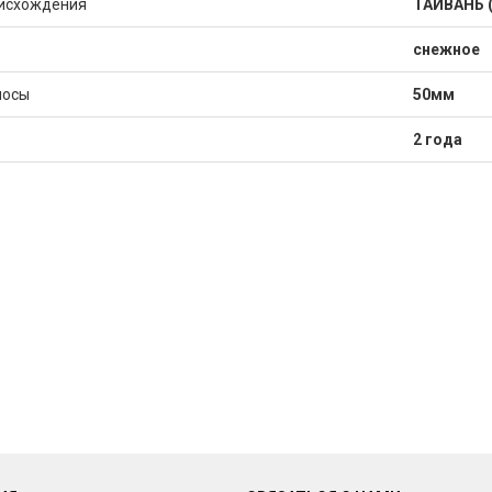
исхождения
ТАЙВАНЬ 
снежное
лосы
50мм
2 года