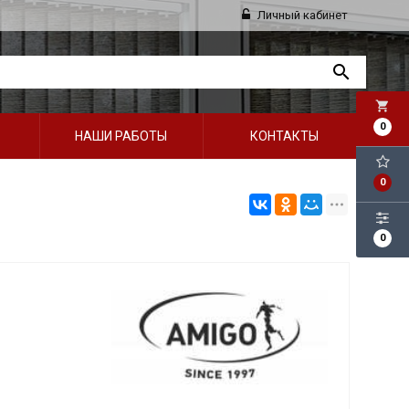
Личный кабинет
local_grocery_store
0
НАШИ РАБОТЫ
КОНТАКТЫ
0
0