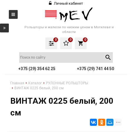
Личный кабинет
Рольшторы и жалюзи по низким ценам в Могилеве и
области
0
0
0
local_grocery_store
+375 (29) 354 62 25
+375 (29) 741 44 50
Главная
Каталог
РУЛОННЫЕ РОЛЬШТОРЫ
ВИНТАЖ 0225 белый, 200 см
ВИНТАЖ 0225 белый, 200
см