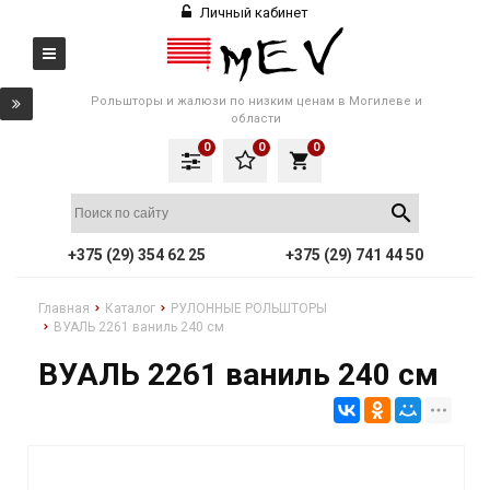
Личный кабинет
Рольшторы и жалюзи по низким ценам в Могилеве и
области
0
0
0
local_grocery_store
+375 (29) 354 62 25
+375 (29) 741 44 50
Главная
Каталог
РУЛОННЫЕ РОЛЬШТОРЫ
ВУАЛЬ 2261 ваниль 240 см
ВУАЛЬ 2261 ваниль 240 см