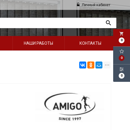
Личный кабинет
local_grocery_store
0
НАШИ РАБОТЫ
КОНТАКТЫ
0
0