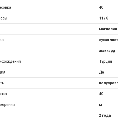
асовка
40
лосы
11 / 8
магнолия
ка
сухая чис
жаккард
исхождения
Турция
ция
Да
ть
полупрозр
овка
40
змерения
м
2 года