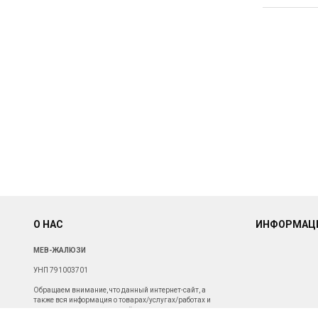
О НАС
ИНФОРМАЦ
МЕВ-ЖАЛЮЗИ
УНП 791003701
Обращаем внимание, что данный интернет-сайт, а
также вся информация о товарах/услугах/работах и
ценах, представленная на нём, носит исключительно