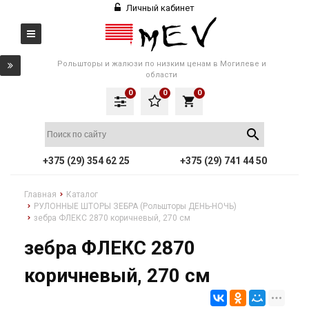
Личный кабинет
Рольшторы и жалюзи по низким ценам в Могилеве и
области
0
0
0
local_grocery_store
+375 (29) 354 62 25
+375 (29) 741 44 50
Главная
Каталог
РУЛОННЫЕ ШТОРЫ ЗЕБРА (Рольшторы ДЕНЬ-НОЧЬ)
зебра ФЛЕКС 2870 коричневый, 270 см
зебра ФЛЕКС 2870
коричневый, 270 см