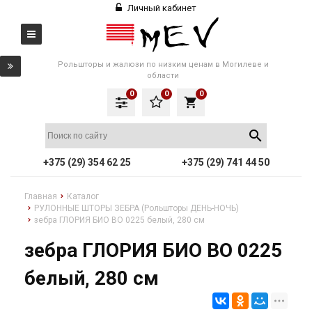
Личный кабинет
Рольшторы и жалюзи по низким ценам в Могилеве и
области
0
0
0
local_grocery_store
+375 (29) 354 62 25
+375 (29) 741 44 50
Главная
Каталог
РУЛОННЫЕ ШТОРЫ ЗЕБРА (Рольшторы ДЕНЬ-НОЧЬ)
зебра ГЛОРИЯ БИО BO 0225 белый, 280 см
зебра ГЛОРИЯ БИО BO 0225
белый, 280 см