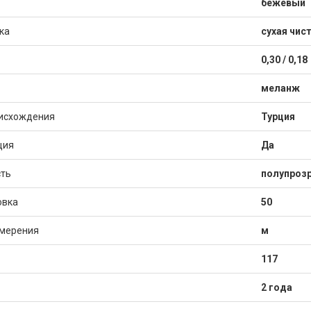
бежевый
ка
сухая чис
0,30 / 0,18
меланж
исхождения
Турция
ция
Да
ть
полупрозр
овка
50
змерения
м
117
2 года