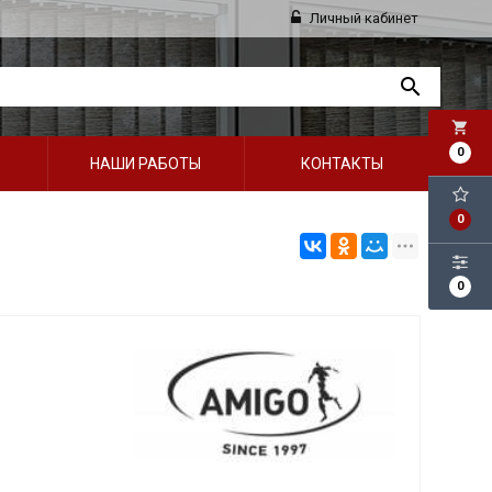
Личный кабинет
local_grocery_store
0
НАШИ РАБОТЫ
КОНТАКТЫ
0
0