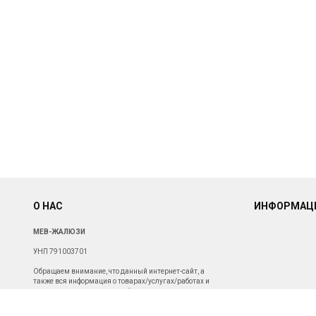
О НАС
ИНФОРМАЦ
МЕВ-ЖАЛЮЗИ
УНП 791003701
Обращаем внимание, что данный интернет-сайт, а
также вся информация о товарах/услугах/работах и
ценах, представленная на нём, носит исключительно
информационный характер и ни при каких условиях не
является публичной офертой. Для получения подробной