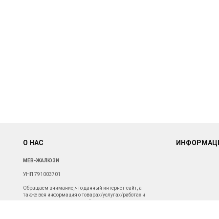
О НАС
ИНФОРМАЦ
МЕВ-ЖАЛЮЗИ
УНП 791003701
Обращаем внимание, что данный интернет-сайт, а
также вся информация о товарах/услугах/работах и
ценах, представленная на нём, носит исключительно
информационный характер и ни при каких условиях не
является публичной офертой. Для получения подробной