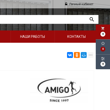
Личный кабинет
local_grocery_store
0
НАШИ РАБОТЫ
КОНТАКТЫ
0
0