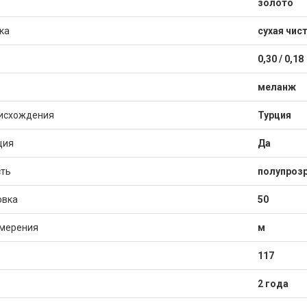
золото
ка
сухая чис
0,30 / 0,18
меланж
исхождения
Турция
ция
Да
ть
полупрозр
овка
50
змерения
м
117
2 года