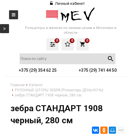
Личный кабинет
Рольшторы и жалюзи по низким ценам в Могилеве и
области
0
0
0
local_grocery_store
+375 (29) 354 62 25
+375 (29) 741 44 50
Главная
Каталог
РУЛОННЫЕ ШТОРЫ ЗЕБРА (Рольшторы ДЕНЬ-НОЧЬ)
зебра СТАНДАРТ 1908 черный, 280 см
зебра СТАНДАРТ 1908
черный, 280 см