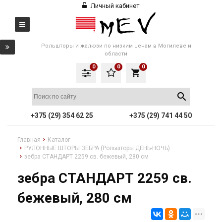
Личный кабинет
Рольшторы и жалюзи по низким ценам в Могилеве и
области
0
0
0
local_grocery_store
+375 (29) 354 62 25
+375 (29) 741 44 50
Главная
Каталог
РУЛОННЫЕ ШТОРЫ ЗЕБРА (Рольшторы ДЕНЬ-НОЧЬ)
зебра СТАНДАРТ 2259 св. бежевый, 280 см
зебра СТАНДАРТ 2259 св.
бежевый, 280 см