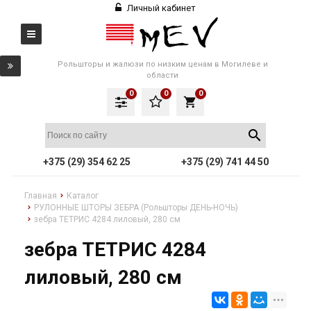
Личный кабинет
Рольшторы и жалюзи по низким ценам в Могилеве и
области
0
0
0
local_grocery_store
+375 (29) 354 62 25
+375 (29) 741 44 50
Главная
Каталог
РУЛОННЫЕ ШТОРЫ ЗЕБРА (Рольшторы ДЕНЬ-НОЧЬ)
зебра ТЕТРИС 4284 лиловый, 280 см
зебра ТЕТРИС 4284
лиловый, 280 см