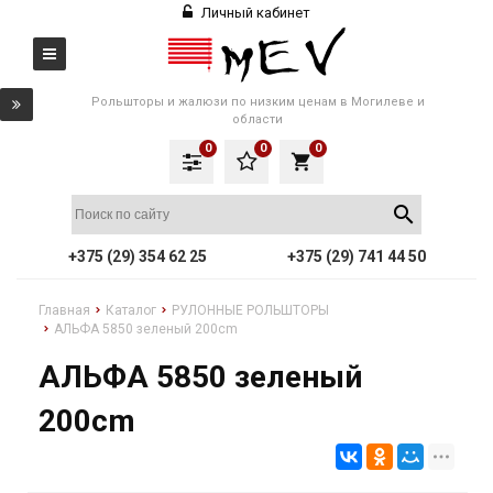
Личный кабинет
Рольшторы и жалюзи по низким ценам в Могилеве и
области
0
0
0
local_grocery_store
+375 (29) 354 62 25
+375 (29) 741 44 50
Главная
Каталог
РУЛОННЫЕ РОЛЬШТОРЫ
АЛЬФА 5850 зеленый 200cm
АЛЬФА 5850 зеленый
200cm