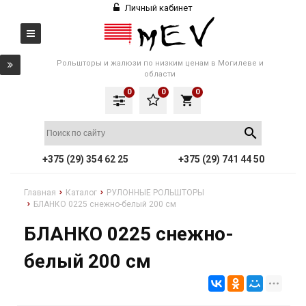
Личный кабинет
Рольшторы и жалюзи по низким ценам в Могилеве и
области
0
0
0
local_grocery_store
+375 (29) 354 62 25
+375 (29) 741 44 50
Главная
Каталог
РУЛОННЫЕ РОЛЬШТОРЫ
БЛАНКО 0225 снежно-белый 200 см
БЛАНКО 0225 снежно-
белый 200 см