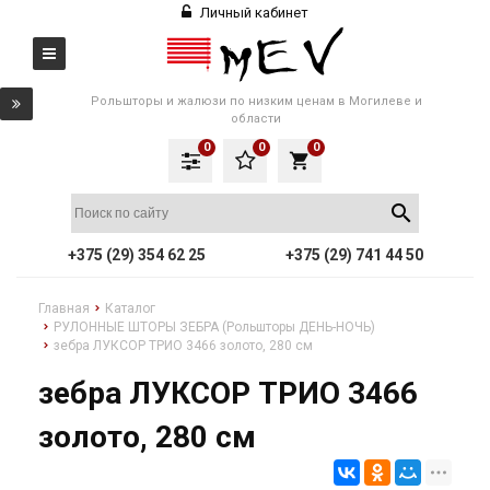
Личный кабинет
Рольшторы и жалюзи по низким ценам в Могилеве и
области
0
0
0
local_grocery_store
+375 (29) 354 62 25
+375 (29) 741 44 50
Главная
Каталог
РУЛОННЫЕ ШТОРЫ ЗЕБРА (Рольшторы ДЕНЬ-НОЧЬ)
зебра ЛУКСОР ТРИО 3466 золото, 280 см
зебра ЛУКСОР ТРИО 3466
золото, 280 см