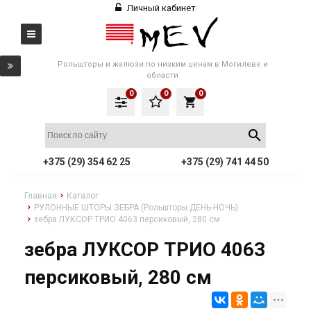
Личный кабинет
Рольшторы и жалюзи по низким ценам в Могилеве и
области
0
0
0
local_grocery_store
+375 (29) 354 62 25
+375 (29) 741 44 50
Главная
Каталог
РУЛОННЫЕ ШТОРЫ ЗЕБРА (Рольшторы ДЕНЬ-НОЧЬ)
зебра ЛУКСОР ТРИО 4063 персиковый, 280 см
зебра ЛУКСОР ТРИО 4063
персиковый, 280 см